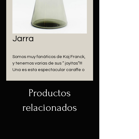
Jarra
Somos muy fanáticos de Kaj Franck, 
y tenemos varias de sus “ joyitas”!!!
Una es esta espectacular caraffe o 
jarra para Nuutajarvi, diseño de 
1954,  pensado para usar en 
restaurants. 
Productos
Se fabricó hasta 1968.
La técnica del trabajo del vidrio se 
relacionados
conoce como “ swirling blown glass”.